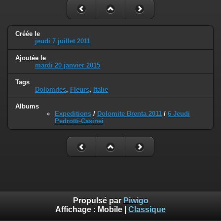
Créée le
jeudi 7 juillet 2011
Ajoutée le
mardi 20 janvier 2015
Tags
Dolomites
,
Fleurs
,
Italie
Albums
Expeditions
/
Dolomite Brenta 2011
/
6 Jeudi
Pedrotti-Casinei
Propulsé par
Piwigo
Affichage :
Mobile
|
Classique